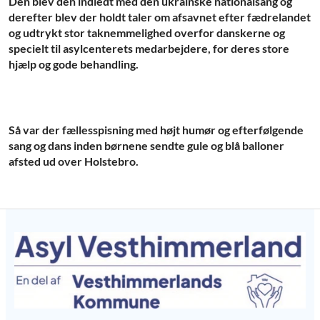
Den blev den indledt med den ukrainske nationalsang og
derefter blev der holdt taler om afsavnet efter fædrelandet
og udtrykt stor taknemmelighed overfor danskerne og
specielt til asylcenterets medarbejdere, for deres store
hjælp og gode behandling.
Så var der fællesspisning med højt humør og efterfølgende
sang og dans inden børnene sendte gule og blå balloner
afsted ud over Holstebro.