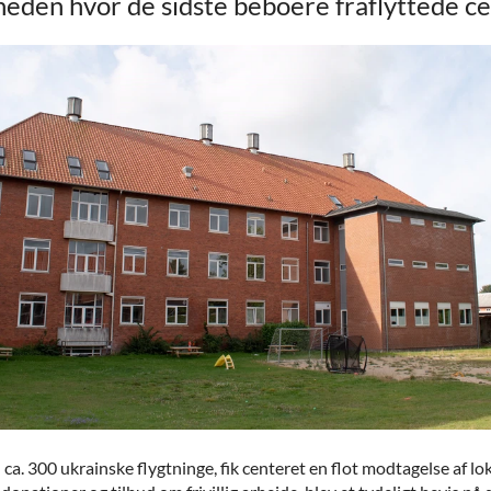
eden hvor de sidste beboere fraflyttede ce
 ca. 300 ukrainske flygtninge, fik centeret en flot modtagelse af l