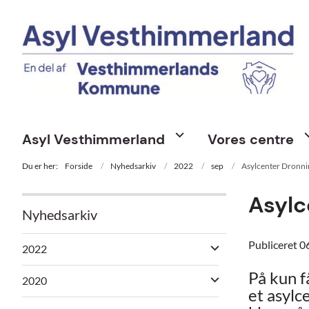
Asyl Vesthimmerland
Vores centre
Du er her:
Forside
Nyhedsarkiv
2022
sep
Asylcenter Dronni
Asylc
Nyhedsarkiv
Publiceret
0
2022
På kun f
2020
et asylc