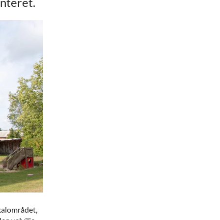
nteret.
okalområdet,