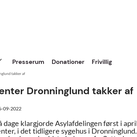
Presserum
Donationer
Frivillig
nglund takker af
enter Dronninglund takker af
6-09-2022
å dage klargjorde Asylafdelingen først i apr
enter, i det tidligere sygehus i Dronninglund