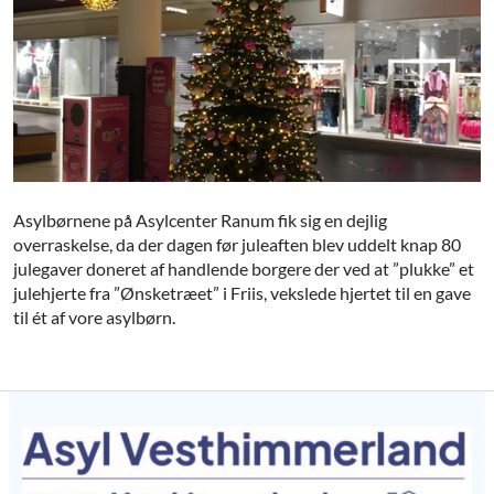
Asylbørnene på Asylcenter Ranum fik sig en dejlig
overraskelse, da der dagen før juleaften blev uddelt knap 80
julegaver doneret af handlende borgere der ved at ”plukke” et
julehjerte fra ”Ønsketræet” i Friis, vekslede hjertet til en gave
til ét af vore asylbørn.